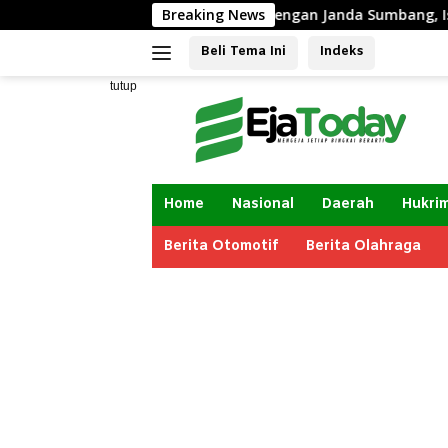
Langsung
erkali-Kali Berhubungan Intim dengan Janda Sumbang, Istri Lap
Breaking News
ke
Beli Tema Ini
Indeks
konten
tutup
Home
Nasional
Daerah
Hukri
Berita Otomotif
Berita Olahraga