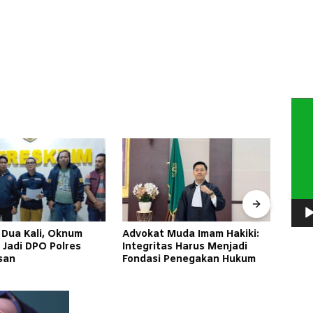
Pem
Vide
 Muda Imam Hakiki:
Inagatha Siap Perjuangkan
Di B
tas Harus Menjadi
Keadilan, Anak Petani asal
Laok
i Penegakan Hukum
Jombang Resmi Disumpah
dan 
Jadi Advokat
Lew