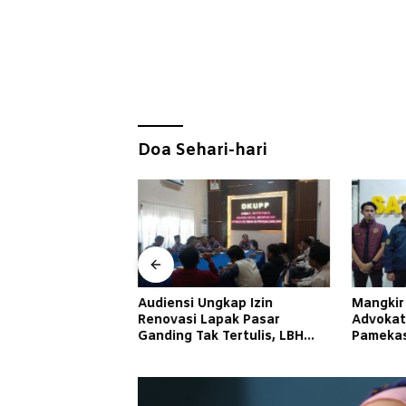
Doa Sehari-hari
ngkap Izin
Mangkir Dua Kali, Oknum
Advokat
apak Pasar
Advokat Jadi DPO Polres
Integri
k Tertulis, LBH
Pamekasan
Fondas
roti Kepastian