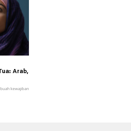
ua: Arab,
ebuah kewajiban