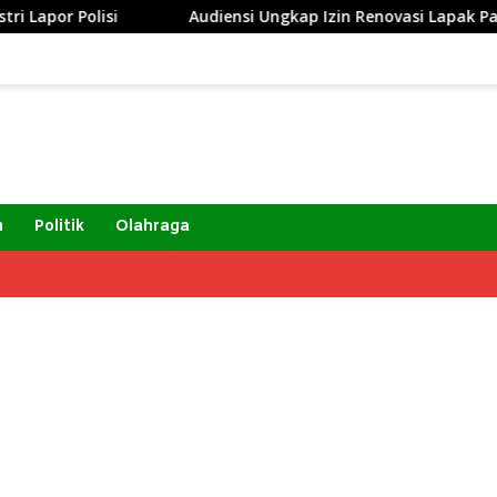
or Polisi
Audiensi Ungkap Izin Renovasi Lapak Pasar G
m
Politik
Olahraga