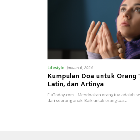
Lifestyle
Januari 6, 2024
Kumpulan Doa untuk Orang T
Latin, dan Artinya
EjaToday.com – Mendoakan orang tua adalah s
dari seorang anak. Baik untuk orang tua…