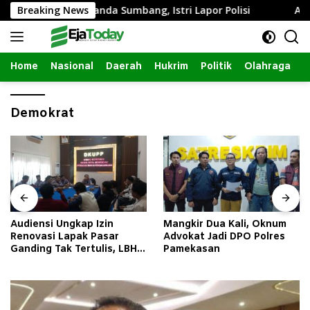
Langsung
 Intim dengan Janda Sumbang, Istri Lapor Polisi
Breaking News
Audie
ke
konten
Home
Nasional
Daerah
Hukrim
Politik
Olahraga
Demokrat
Audiensi Ungkap Izin
Mangkir Dua Kali, Oknum
Renovasi Lapak Pasar
Advokat Jadi DPO Polres
Ganding Tak Tertulis, LBH
Pamekasan
Taretan Soroti Kepastian
Hukum