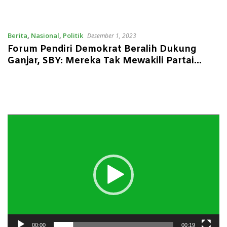
Berita
,
Nasional
,
Politik
Desember 1, 2023
Forum Pendiri Demokrat Beralih Dukung
Ganjar, SBY: Mereka Tak Mewakili Partai
Demokrat
Pemutar
Video
00:00
00:19