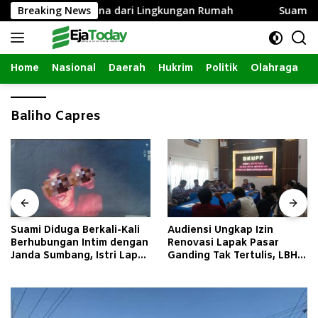
Langsung
ai Mitigasi Bencana dari Lingkungan Rumah
Breaking News
Suami Didu
ke
konten
Home
Nasional
Daerah
Hukrim
Politik
Olahraga
Baliho Capres
Suami Diduga Berkali-Kali
Audiensi Ungkap Izin
Berhubungan Intim dengan
Renovasi Lapak Pasar
Janda Sumbang, Istri Lapor
Ganding Tak Tertulis, LBH
Polisi
Taretan Soroti Kepastian
Hukum