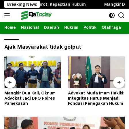
Langsung
is, LBH Taretan Soroti Kepastian Hukum
Breaking News
Mangkir Dua K
ke
konten
Home
Nasional
Daerah
Hukrim
Politik
Olahraga
Ajak Masyarakat tidak golput
Mangkir Dua Kali, Oknum
Advokat Muda Imam Hakiki:
Advokat Jadi DPO Polres
Integritas Harus Menjadi
Pamekasan
Fondasi Penegakan Hukum